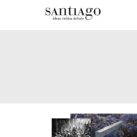
Cultur
Actualidad
Diccio
Archivo Cenfoto-UDP
chilen
Arquetipos de situación
Docum
Artes visuales
Fragm
Ciencia
Gran 
Cine y televisión
Histor
Ciudad
Histor
Cómics
Lagun
Críticas
Libros