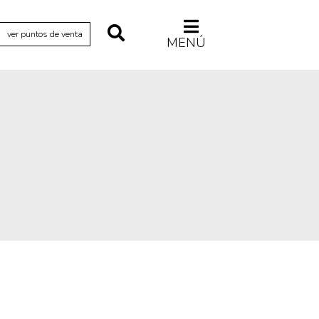
ver puntos de venta
MENÚ
Relecturas
Sociedad
Turismo accidental
Vidas paralelas
Voces y lecturas