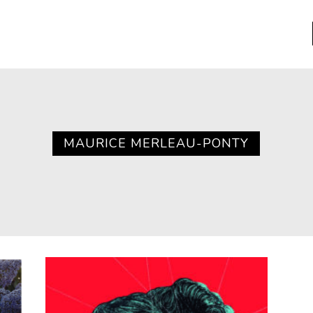
a
Libros usados
nario portátil de la literatura
MAURICE MERLEAU-PONTY
a
Literatura
entos
Medioambiente
entos
Narrativas visuales
reserva
Pensamiento
ia
Pensamiento ilustrado
ia material de los libros
Personaje
as mentales
Personajes secundarios
Política