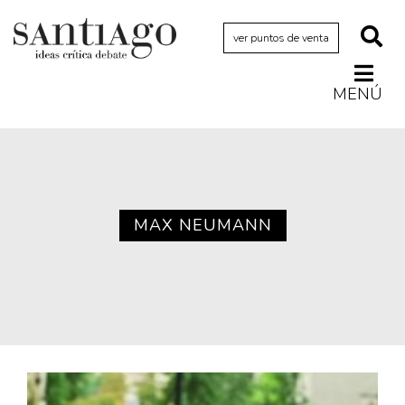
ver puntos de venta
MENÚ
Actualidad
Archivo Cenfoto-UDP
Arquetipos de situación
Artes visuales
MAX NEUMANN
Ciencia
Cine y televisión
Ciudad
Cómics
Críticas