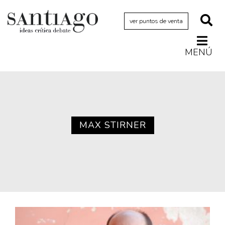
ver puntos de venta
MENÚ
Actualidad
Archivo Cenfoto-UDP
Arquetipos de situación
Artes visuales
MAX STIRNER
Ciencia
Cine y televisión
Ciudad
Cómics
Críticas