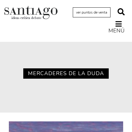
ver puntos de venta
MENÚ
Actualidad
Archivo Cenfoto-UDP
Arquetipos de situación
Artes visuales
MERCADERES DE LA DUDA
Ciencia
Cine y televisión
Ciudad
Cómics
Críticas