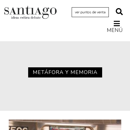
ver puntos de venta
MENÚ
Actualidad
Archivo Cenfoto-UDP
Arquetipos de situación
Artes visuales
METÁFORA Y MEMORIA
Ciencia
Cine y televisión
Ciudad
Cómics
Críticas