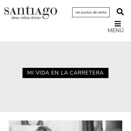
ver puntos de venta
MENÚ
Actualidad
Archivo Cenfoto-UDP
Arquetipos de situación
Artes visuales
MI VIDA EN LA CARRETERA
Ciencia
Cine y televisión
Ciudad
Cómics
Críticas