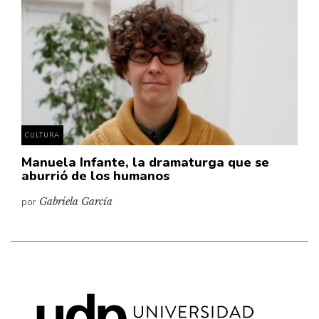
Cultura
Diccionario portátil de la literatura chilena
Documentos
Fragmentos
Gran reserva
Historia
Historia material de los libros
CULTURA
Lagunas mentales
Manuela Infante, la dramaturga que se
aburrió de los humanos
Libros
por
Gabriela García
Libros usados
Literatura
Medioambiente
Narrativas visuales
Pensamiento