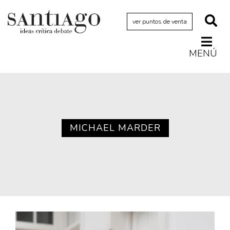
ver puntos de venta
MENÚ
Actualidad
Archivo Cenfoto-UDP
Arquetipos de situación
Artes visuales
MICHAEL MARDER
Ciencia
Cine y televisión
Ciudad
Cómics
Críticas