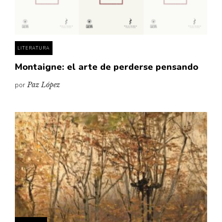
Pensamiento ilustrado
Personaje
Personajes secundarios
LITERATURA
Política
Montaigne: el arte de perderse pensando
Relecturas
por
Paz López
Sociedad
Turismo accidental
Vidas paralelas
Voces y lecturas