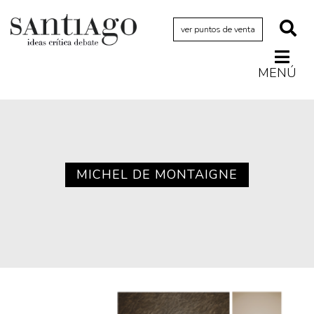
ver puntos de venta
MENÚ
Actualidad
Archivo Cenfoto-UDP
Arquetipos de situación
Artes visuales
MICHEL DE MONTAIGNE
Ciencia
Cine y televisión
Ciudad
Cómics
Críticas