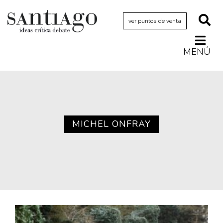
ver puntos de venta
MENÚ
Actualidad
Archivo Cenfoto-UDP
Arquetipos de situación
Artes visuales
MICHEL ONFRAY
Ciencia
Cine y televisión
Ciudad
Cómics
Críticas