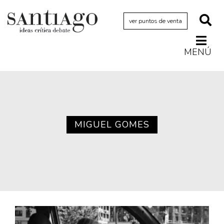
ver puntos de venta
MENÚ
Actualidad
Archivo Cenfoto-UDP
Arquetipos de situación
Artes visuales
MIGUEL GOMES
Ciencia
Cine y televisión
Ciudad
Cómics
Críticas