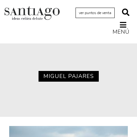
ver puntos de venta
MENÚ
Actualidad
Archivo Cenfoto-UDP
Arquetipos de situación
Artes visuales
MIGUEL PAJARES
Ciencia
Cine y televisión
Ciudad
Cómics
Críticas