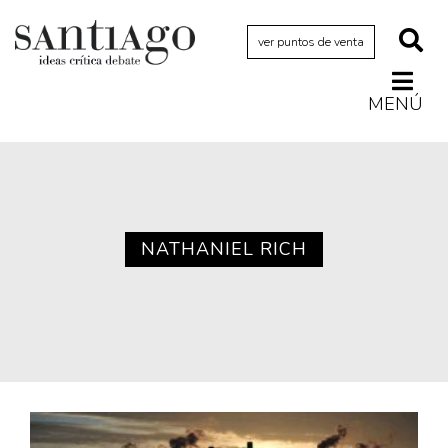
ver puntos de venta
MENÚ
Actualidad
Archivo Cenfoto-UDP
Arquetipos de situación
Artes visuales
NATHANIEL RICH
Ciencia
Cine y televisión
Ciudad
Cómics
Críticas