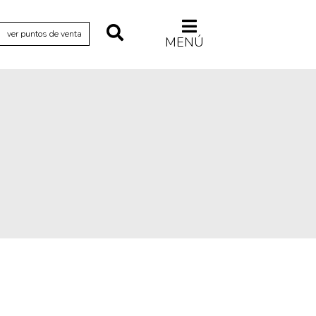
ver puntos de venta
MENÚ
Relecturas
Sociedad
Turismo accidental
Vidas paralelas
Voces y lecturas