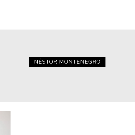
a
Libros usados
nario portátil de la literatura
NÉSTOR MONTENEGRO
a
Literatura
entos
Medioambiente
entos
Narrativas visuales
reserva
Pensamiento
ia
Pensamiento ilustrado
ia material de los libros
Personaje
as mentales
Personajes secundarios
Política