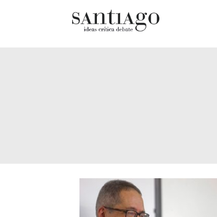
Cultur
Actualidad
Diccio
Archivo Cenfoto-UDP
chilen
Arquetipos de situación
Docum
Artes visuales
Fragm
Ciencia
Gran 
Cine y televisión
Histor
Ciudad
Histor
Cómics
Lagun
Críticas
Libros