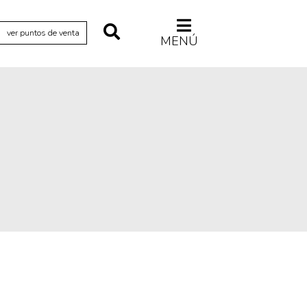
ver puntos de venta
MENÚ
Relecturas
Sociedad
Turismo accidental
Vidas paralelas
Voces y lecturas