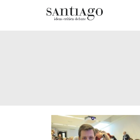
Cultur
Actualidad
Diccio
Archivo Cenfoto-UDP
chilen
Arquetipos de situación
Docum
Artes visuales
Fragm
Ciencia
Gran 
Cine y televisión
Histor
Ciudad
Histor
Cómics
Lagun
Críticas
Libros