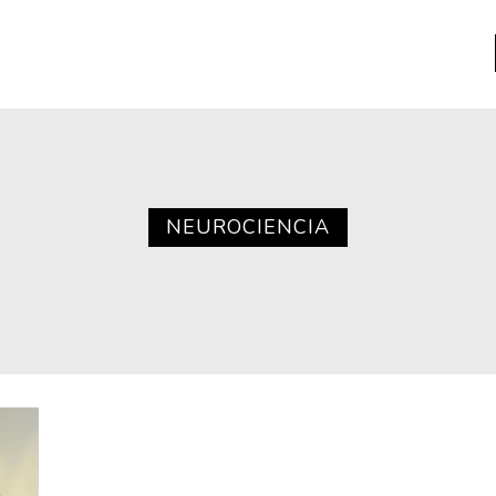
a
Libros usados
nario portátil de la literatura
NEUROCIENCIA
a
Literatura
entos
Medioambiente
entos
Narrativas visuales
reserva
Pensamiento
ia
Pensamiento ilustrado
ia material de los libros
Personaje
as mentales
Personajes secundarios
Política