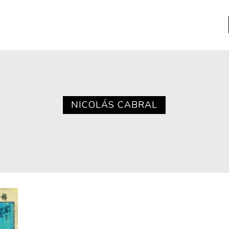
a
Libros usados
nario portátil de la literatura
NICOLÁS CABRAL
a
Literatura
entos
Medioambiente
entos
Narrativas visuales
reserva
Pensamiento
ia
Pensamiento ilustrado
ia material de los libros
Personaje
as mentales
Personajes secundarios
Política