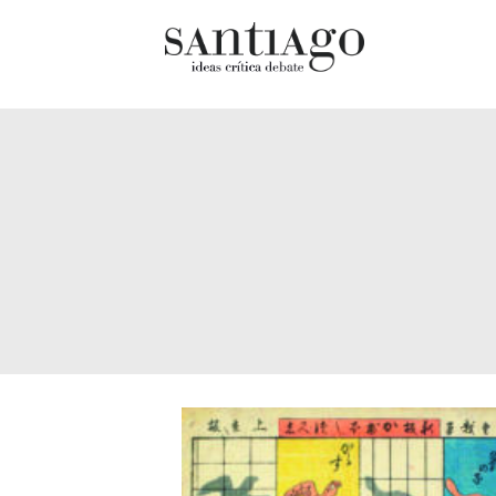
Cultur
Actualidad
Diccio
Archivo Cenfoto-UDP
chilen
Arquetipos de situación
Docum
Artes visuales
Fragm
Ciencia
Gran 
Cine y televisión
Histor
Ciudad
Histor
Cómics
Lagun
Críticas
Libros