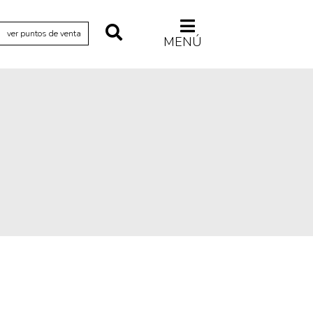
ver puntos de venta
MENÚ
Relecturas
Sociedad
Turismo accidental
Vidas paralelas
Voces y lecturas