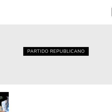
a
Libros usados
nario portátil de la literatura
PARTIDO REPUBLICANO
a
Literatura
entos
Medioambiente
entos
Narrativas visuales
reserva
Pensamiento
ia
Pensamiento ilustrado
ia material de los libros
Personaje
as mentales
Personajes secundarios
Política