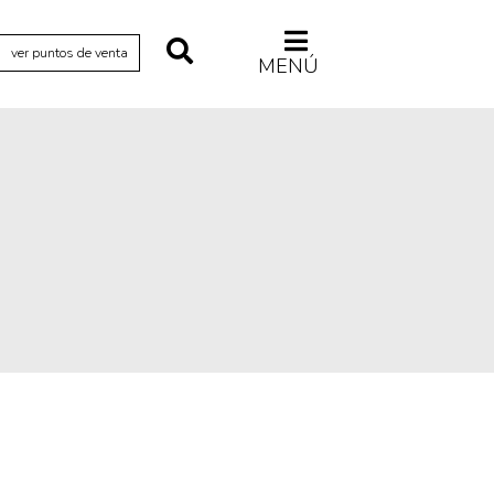
ver puntos de venta
MENÚ
Relecturas
Sociedad
Turismo accidental
Vidas paralelas
Voces y lecturas