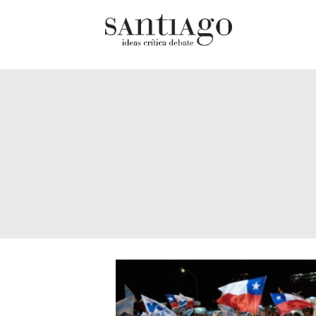
Cultur
Actualidad
Diccio
Archivo Cenfoto-UDP
chilen
Arquetipos de situación
Docum
Artes visuales
Fragm
Ciencia
Gran 
Cine y televisión
Histor
Ciudad
Histor
Cómics
Lagun
Críticas
Libros