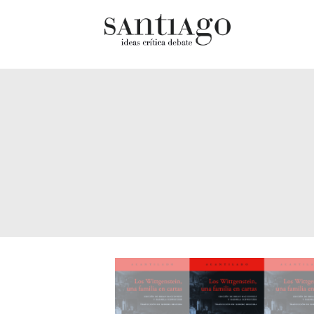
Cultur
Actualidad
Diccio
Archivo Cenfoto-UDP
chilen
Arquetipos de situación
Docum
Artes visuales
Fragm
Ciencia
Gran 
Cine y televisión
Histor
Ciudad
Histor
Cómics
Lagun
Críticas
Libros