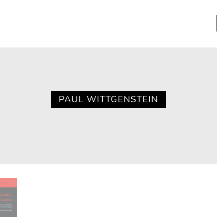
a
Libros usados
nario portátil de la literatura
PAUL WITTGENSTEIN
a
Literatura
entos
Medioambiente
entos
Narrativas visuales
reserva
Pensamiento
ia
Pensamiento ilustrado
ia material de los libros
Personaje
as mentales
Personajes secundarios
Política