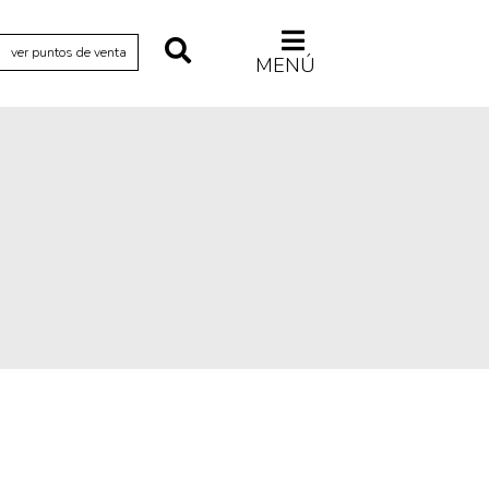
ver puntos de venta
MENÚ
Relecturas
Sociedad
Turismo accidental
Vidas paralelas
Voces y lecturas