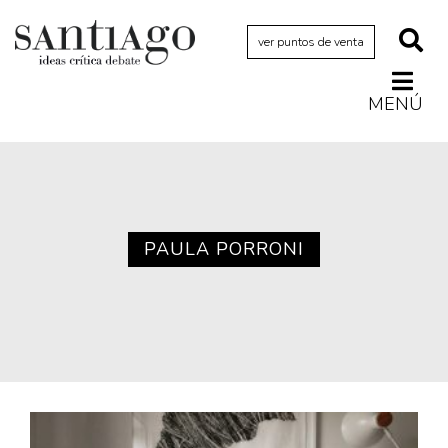
ver puntos de venta
MENÚ
Actualidad
Archivo Cenfoto-UDP
Arquetipos de situación
Artes visuales
PAULA PORRONI
Ciencia
Cine y televisión
Ciudad
Cómics
Críticas