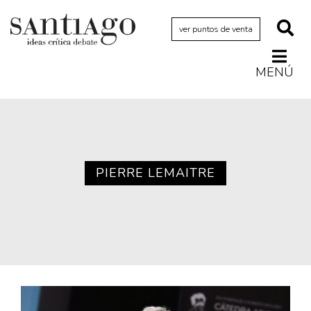
ver puntos de venta
MENÚ
Actualidad
Archivo Cenfoto-UDP
Arquetipos de situación
Artes visuales
PIERRE LEMAITRE
Ciencia
Cine y televisión
Ciudad
Cómics
Críticas