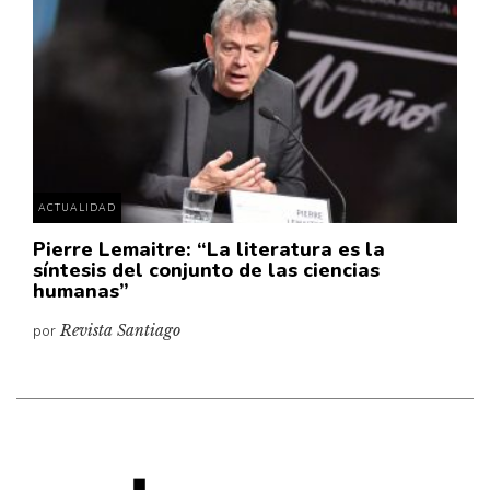
Cultura
Diccionario portátil de la literatura chilena
Documentos
Fragmentos
Gran reserva
Historia
Historia material de los libros
ACTUALIDAD
Lagunas mentales
Pierre Lemaitre: “La literatura es la
síntesis del conjunto de las ciencias
Libros
humanas”
Libros usados
por
Revista Santiago
Literatura
Medioambiente
Narrativas visuales
Pensamiento