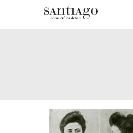
Cultur
Actualidad
Diccio
Archivo Cenfoto-UDP
chilen
Arquetipos de situación
Docum
Artes visuales
Fragm
Ciencia
Gran 
Cine y televisión
Histor
Ciudad
Histor
Cómics
Lagun
Críticas
Libros