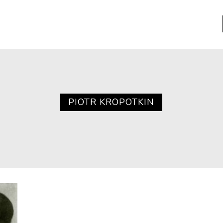
a
Libros usados
nario portátil de la literatura
PIOTR KROPOTKIN
a
Literatura
entos
Medioambiente
entos
Narrativas visuales
reserva
Pensamiento
ia
Pensamiento ilustrado
ia material de los libros
Personaje
as mentales
Personajes secundarios
Política