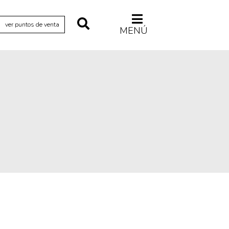
ver puntos de venta
MENÚ
Relecturas
Sociedad
Turismo accidental
Vidas paralelas
Voces y lecturas