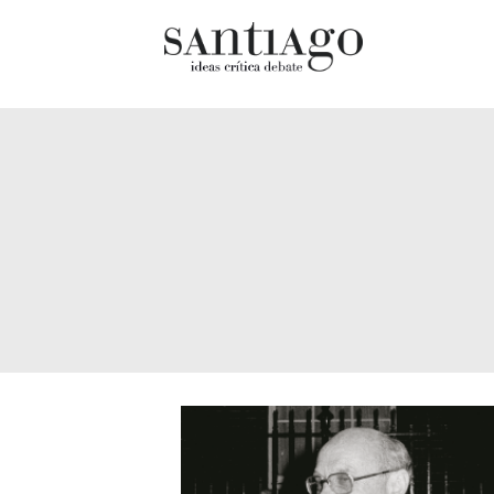
Cultur
Actualidad
Diccio
Archivo Cenfoto-UDP
chilen
Arquetipos de situación
Docum
Artes visuales
Fragm
Ciencia
Gran 
Cine y televisión
Histor
Ciudad
Histor
Cómics
Lagun
Críticas
Libros