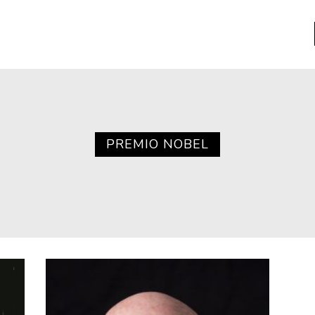
a
Libros usados
nario portátil de la literatura
PREMIO NOBEL
a
Literatura
entos
Medioambiente
entos
Narrativas visuales
reserva
Pensamiento
ia
Pensamiento ilustrado
ia material de los libros
Personaje
as mentales
Personajes secundarios
Política