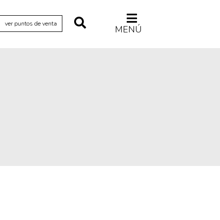
ver puntos de venta
MENÚ
Relecturas
Sociedad
Turismo accidental
Vidas paralelas
Voces y lecturas