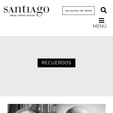
ver puntos de venta
MENÚ
Actualidad
Archivo Cenfoto-UDP
Arquetipos de situación
Artes visuales
RECUERDOS
Ciencia
Cine y televisión
Ciudad
Cómics
Críticas