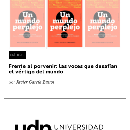
Cultura
Diccionario portátil de la literatura chilena
Documentos
Fragmentos
Gran reserva
Historia
Historia material de los libros
CRÍTICAS
Lagunas mentales
Frente al porvenir: las voces que desafían
el vértigo del mundo
Libros
por
Javier García Bustos
Libros usados
Literatura
Medioambiente
Narrativas visuales
Pensamiento