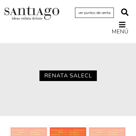
ver puntos de venta
MENÚ
Actualidad
Archivo Cenfoto-UDP
Arquetipos de situación
Artes visuales
RENATA SALECL
Ciencia
Cine y televisión
Ciudad
Cómics
Críticas