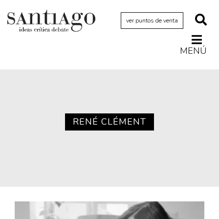
ver puntos de venta
MENÚ
Actualidad
Archivo Cenfoto-UDP
Arquetipos de situación
Artes visuales
RENÉ CLÉMENT
Ciencia
Cine y televisión
Ciudad
Cómics
Críticas