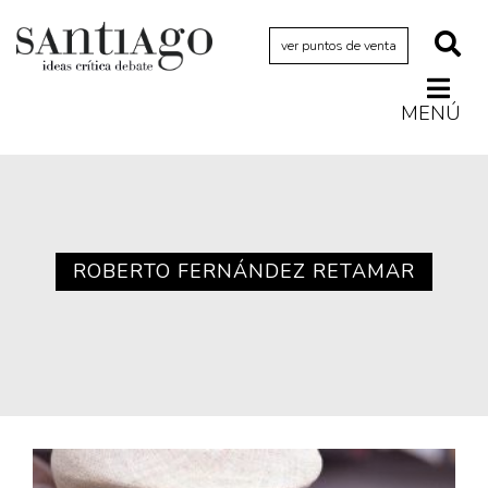
ver puntos de venta
MENÚ
Actualidad
Archivo Cenfoto-UDP
Arquetipos de situación
Artes visuales
ROBERTO FERNÁNDEZ RETAMAR
Ciencia
Cine y televisión
Ciudad
Cómics
Críticas