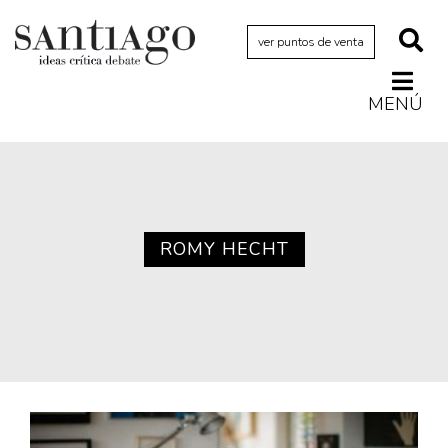
ver puntos de venta
MENÚ
Actualidad
Archivo Cenfoto-UDP
Arquetipos de situación
Artes visuales
ROMY HECHT
Ciencia
Cine y televisión
Ciudad
Cómics
Críticas