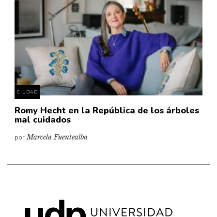
Cultura
Diccionario portátil de la literatura chilena
Documentos
Fragmentos
Gran reserva
Historia
Historia material de los libros
CIUDAD
Lagunas mentales
Romy Hecht en la República de los árboles
mal cuidados
Libros
por
Marcela Fuentealba
Libros usados
Literatura
Medioambiente
Narrativas visuales
Pensamiento