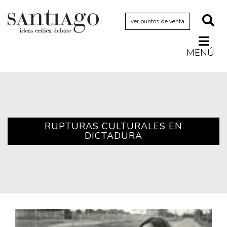
ver puntos de venta
MENÚ
Actualidad
Archivo Cenfoto-UDP
Arquetipos de situación
Artes visuales
RUPTURAS CULTURALES EN
DICTADURA
Ciencia
Cine y televisión
Ciudad
Cómics
Críticas