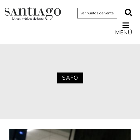
ver puntos de venta
MENÚ
Actualidad
Archivo Cenfoto-UDP
Arquetipos de situación
Artes visuales
SAFO
Ciencia
Cine y televisión
Ciudad
Cómics
Críticas