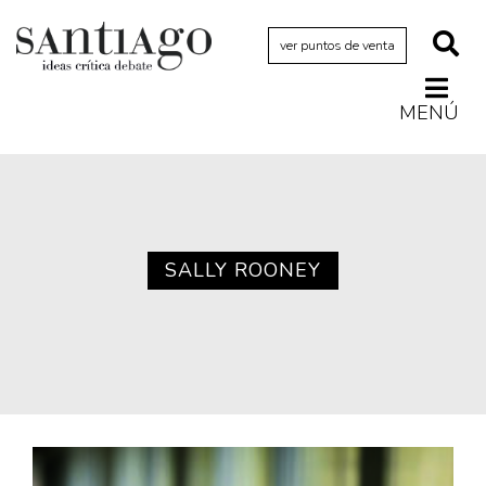
ver puntos de venta
MENÚ
Actualidad
Archivo Cenfoto-UDP
Arquetipos de situación
Artes visuales
SALLY ROONEY
Ciencia
Cine y televisión
Ciudad
Cómics
Críticas