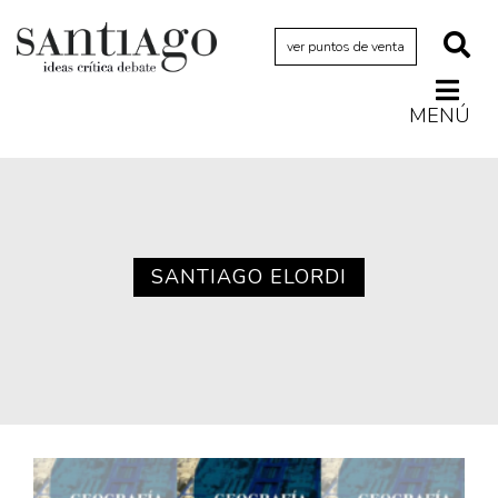
ver puntos de venta
MENÚ
Actualidad
Archivo Cenfoto-UDP
Arquetipos de situación
Artes visuales
SANTIAGO ELORDI
Ciencia
Cine y televisión
Ciudad
Cómics
Críticas