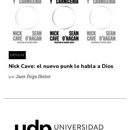
Cultura
Diccionario portátil de la literatura chilena
Documentos
Fragmentos
Gran reserva
Historia
Historia material de los libros
CRÍTICAS
Lagunas mentales
Nick Cave: el nuevo punk le habla a Dios
Libros
por
Juan Íñigo Ibáñez
Libros usados
Literatura
Medioambiente
Narrativas visuales
Pensamiento