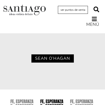
ver puntos de venta
MENÚ
Actualidad
Archivo Cenfoto-UDP
Arquetipos de situación
Artes visuales
SEAN O’HAGAN
Ciencia
Cine y televisión
Ciudad
Cómics
Críticas