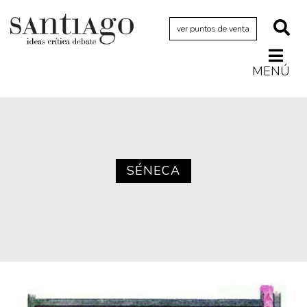
ver puntos de venta
MENÚ
Actualidad
Archivo Cenfoto-UDP
Arquetipos de situación
Artes visuales
SÉNECA
Ciencia
Cine y televisión
Ciudad
Cómics
Críticas