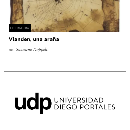
Pensamiento ilustrado
Personaje
Personajes secundarios
LITERATURA
Política
Vianden, una araña
Relecturas
por
Suzanne Doppelt
Sociedad
Turismo accidental
Vidas paralelas
Voces y lecturas