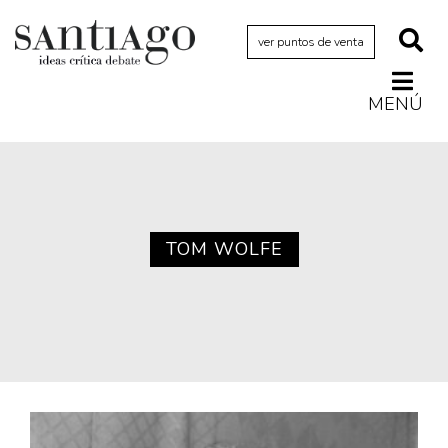
ver puntos de venta
MENÚ
Actualidad
Archivo Cenfoto-UDP
Arquetipos de situación
Artes visuales
TOM WOLFE
Ciencia
Cine y televisión
Ciudad
Cómics
Críticas