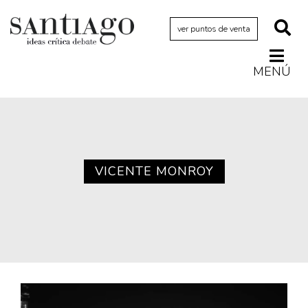
ver puntos de venta
MENÚ
Actualidad
Archivo Cenfoto-UDP
Arquetipos de situación
Artes visuales
VICENTE MONROY
Ciencia
Cine y televisión
Ciudad
Cómics
Críticas