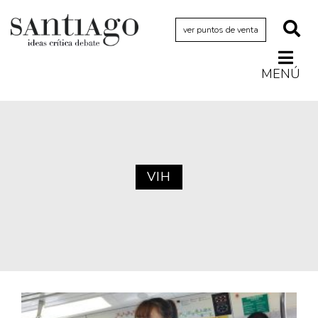
ver puntos de venta
MENÚ
Actualidad
Archivo Cenfoto-UDP
Arquetipos de situación
Artes visuales
VIH
Ciencia
Cine y televisión
Ciudad
Cómics
Críticas