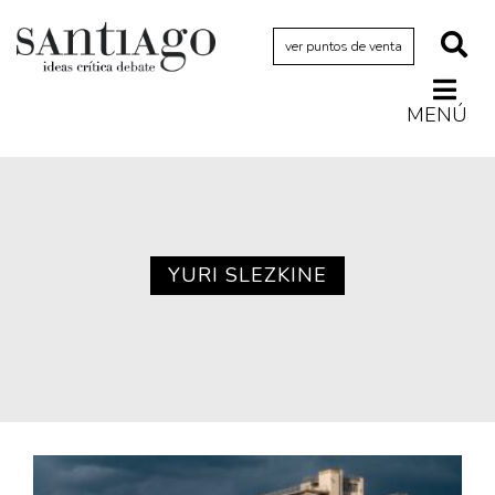
ver puntos de venta
MENÚ
Actualidad
Archivo Cenfoto-UDP
Arquetipos de situación
Artes visuales
YURI SLEZKINE
Ciencia
Cine y televisión
Ciudad
Cómics
Críticas