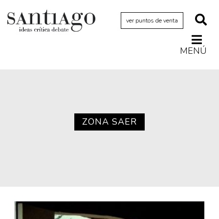
ver puntos de venta
MENÚ
Actualidad
Archivo Cenfoto-UDP
Arquetipos de situación
Artes visuales
ZONA SAER
Ciencia
Cine y televisión
Ciudad
Cómics
Críticas