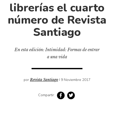
Cultura
librerías el cuarto
Diccionario portátil de la literatura chilena
número de Revista
Documentos
Fragmentos
Santiago
Gran reserva
Historia
Historia material de los libros
En esta edición: Intimidad: Formas de entrar
a una vida
Lagunas mentales
Libros
Libros usados
por
Revista Santiago
I 9 Noviembre 2017
Literatura
Medioambiente
Compartir:
Narrativas visuales
Pensamiento