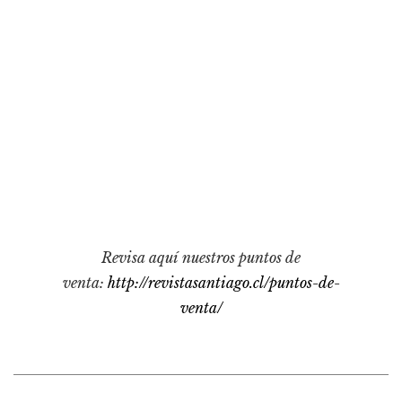
Pensamiento ilustrado
Personaje
Personajes secundarios
Política
Relecturas
Sociedad
Turismo accidental
Vidas paralelas
Voces y lecturas
Revisa aquí nuestros puntos de
venta:
http://revistasantiago.cl/puntos-de-
venta/