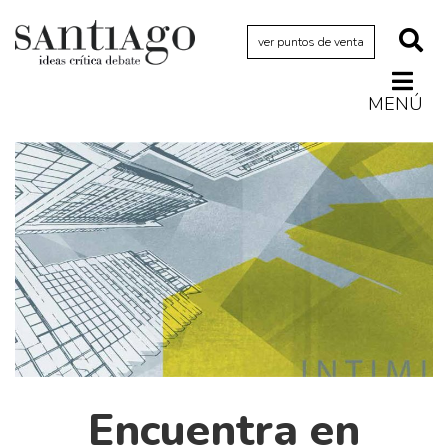
ver puntos de venta
MENÚ
Actualidad
Archivo Cenfoto-UDP
Arquetipos de situación
Artes visuales
Ciencia
Cine y televisión
Ciudad
Cómics
Críticas
Encuentra en