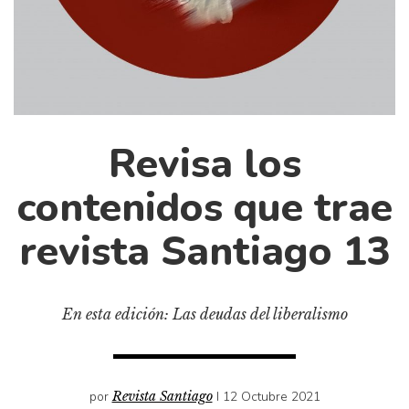
Cultura
Diccionario portátil de la literatura chilena
Documentos
Fragmentos
Gran reserva
Revisa los
Historia
Historia material de los libros
contenidos que trae
Lagunas mentales
revista Santiago 13
Libros
Libros usados
Literatura
En esta edición: Las deudas del liberalismo
Medioambiente
Narrativas visuales
Pensamiento
por
Revista Santiago
I 12 Octubre 2021