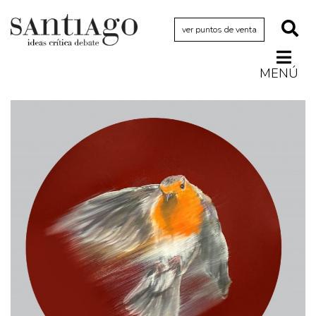
ver puntos de venta
MENÚ
Actualidad
Archivo Cenfoto-UDP
Arquetipos de situación
Artes visuales
Ciencia
Cine y televisión
Ciudad
Cómics
Críticas