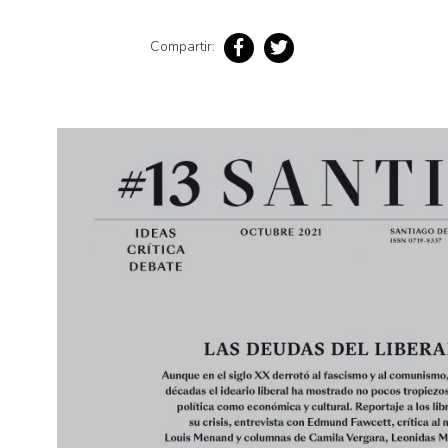
Pensamiento ilustrado
Personaje
Compartir:
Personajes secundarios
Política
Relecturas
Sociedad
Turismo accidental
Vidas paralelas
Voces y lecturas