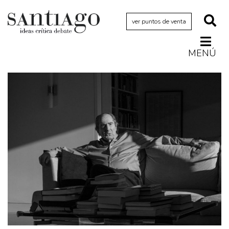
ver puntos de venta
MENÚ
Actualidad
Archivo Cenfoto-UDP
Arquetipos de situación
Artes visuales
Ciencia
Cine y televisión
Ciudad
Cómics
Críticas