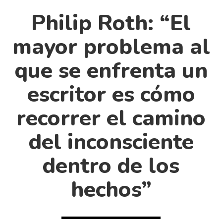
Cultura
Philip Roth: “El
Diccionario portátil de la literatura chilena
Documentos
mayor problema al
Fragmentos
que se enfrenta un
Gran reserva
Historia
escritor es cómo
Historia material de los libros
recorrer el camino
Lagunas mentales
Libros
del inconsciente
Libros usados
dentro de los
Literatura
hechos”
Medioambiente
Narrativas visuales
Pensamiento