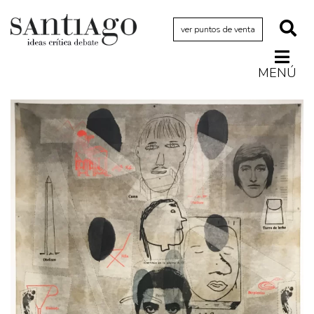
ver puntos de venta
MENÚ
Actualidad
Archivo Cenfoto-UDP
Arquetipos de situación
Artes visuales
Ciencia
Cine y televisión
Ciudad
Cómics
Críticas