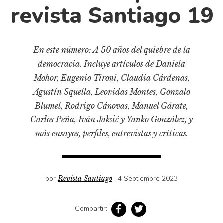
Pensamiento ilustrado
revista Santiago 19
Personaje
Personajes secundarios
En este número: A 50 años del quiebre de la
Política
democracia. Incluye artículos de Daniela
Relecturas
Mohor, Eugenio Tironi, Claudia Cárdenas,
Sociedad
Agustín Squella, Leonidas Montes, Gonzalo
Blumel, Rodrigo Cánovas, Manuel Gárate,
Turismo accidental
Carlos Peña, Iván Jaksić y Yanko González, y
Vidas paralelas
más ensayos, perfiles, entrevistas y críticas.
Voces y lecturas
por
Revista Santiago
I 4 Septiembre 2023
Compartir: