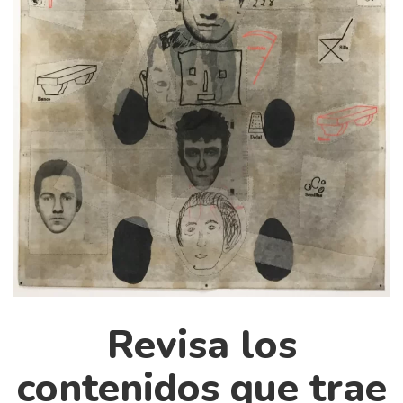
Cultura
Diccionario portátil de la literatura chilena
Documentos
Fragmentos
Gran reserva
Historia
Historia material de los libros
Lagunas mentales
Libros
Libros usados
Literatura
Medioambiente
Revisa los
Narrativas visuales
contenidos que trae
Pensamiento