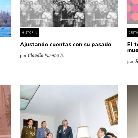
HISTORIA
CRÍT
Ajustando cuentas con su pasado
El t
mue
por
Claudio Fuentes S.
por
J