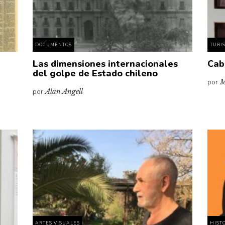
DOCUMENTOS
TURI
Las dimensiones internacionales
Cab
del golpe de Estado chileno
por
M
por
Alan Angell
ARTES VISUALES
HIST