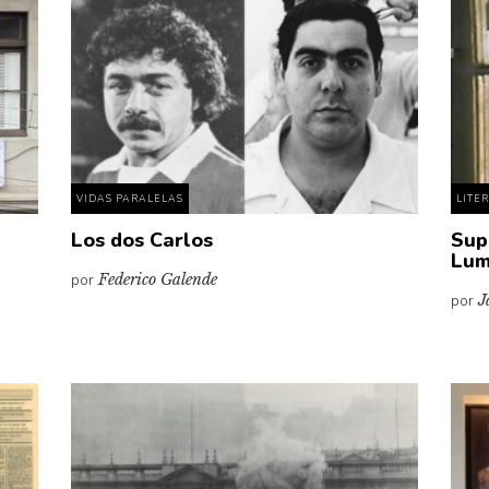
VIDAS PARALELAS
LITE
Los dos Carlos
Sup
Lum
por
Federico Galende
por
J