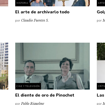
HISTORIA
ARTE
El arte de archivarlo todo
Gol
por
Claudio Fuentes S.
por
M
CINE Y TELEVISIÓN
CRÍT
El diente de oro de Pinochet
Las
por
Pablo Riquelme
por
M