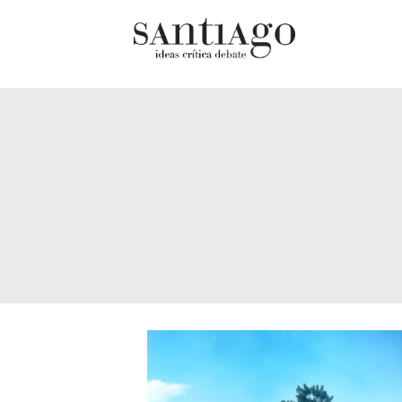
Cultur
Actualidad
Diccio
Archivo Cenfoto-UDP
chilen
Arquetipos de situación
Docum
Artes visuales
Fragm
Ciencia
Gran 
Cine y televisión
Histor
Ciudad
Histor
Cómics
Lagun
Críticas
Libros