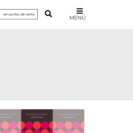
ver puntos de venta
MENÚ
Relecturas
Sociedad
Turismo accidental
Vidas paralelas
Voces y lecturas