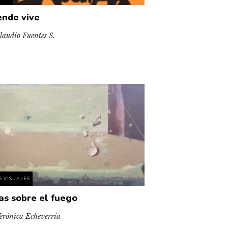
ende vive
laudio Fuentes S.
S VISUALES
as sobre el fuego
erónica Echeverría