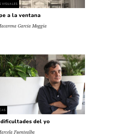
S VISUALES
pe a la ventana
acarena García Moggia
ICAS
 dificultades del yo
arcela Fuentealba