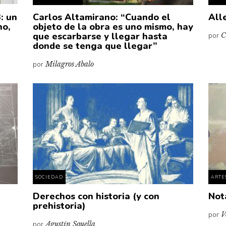
: un
Carlos Altamirano: “Cuando el
All
no,
objeto de la obra es uno mismo, hay
que escarbarse y llegar hasta
por
C
donde se tenga que llegar”
por
Milagros Abalo
SOCIEDAD
ARTE
Derechos con historia (y con
Not
prehistoria)
por
V
por
Agustín Squella