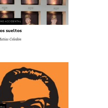
SMO ACCIDENTAL
os sueltos
atías Celedón
ORIA