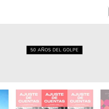
a
Libros usados
nario portátil de la literatura
50 AÑOS DEL GOLPE
a
Literatura
entos
Medioambiente
entos
Narrativas visuales
reserva
Pensamiento
ia
Pensamiento ilustrado
ia material de los libros
Personaje
as mentales
Personajes secundarios
Política