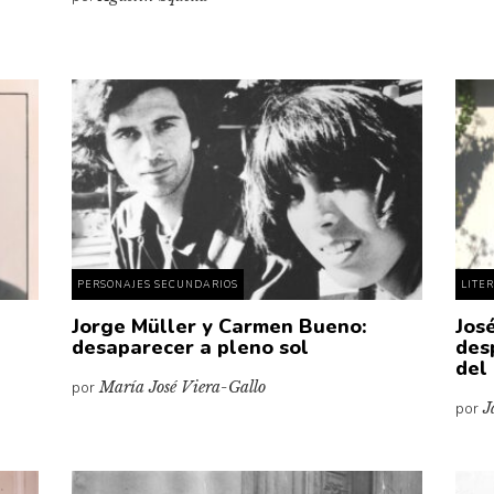
PERSONAJES SECUNDARIOS
LITE
Jorge Müller y Carmen Bueno:
Jos
desaparecer a pleno sol
des
del
por
María José Viera-Gallo
por
J