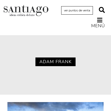
ver puntos de venta
MENÚ
Actualidad
Archivo Cenfoto-UDP
Arquetipos de situación
Artes visuales
ADAM FRANK
Ciencia
Cine y televisión
Ciudad
Cómics
Críticas