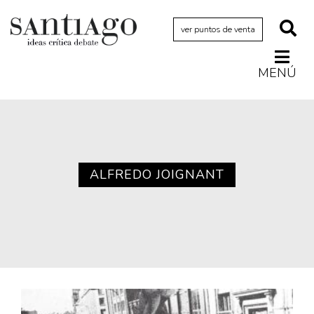
ver puntos de venta
MENÚ
Actualidad
Archivo Cenfoto-UDP
Arquetipos de situación
Artes visuales
ALFREDO JOIGNANT
Ciencia
Cine y televisión
Ciudad
Cómics
Críticas