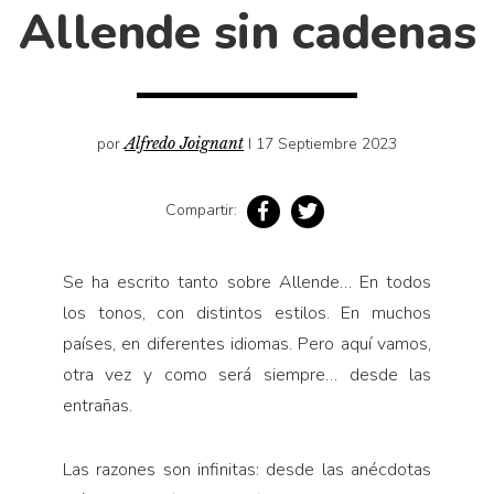
Cultura
Allende sin cadenas
Diccionario portátil de la literatura chilena
Documentos
Fragmentos
Gran reserva
por
Alfredo Joignant
I 17 Septiembre 2023
Historia
Compartir:
Historia material de los libros
Lagunas mentales
Se ha escrito tanto sobre Allende… En todos
Libros
los tonos, con distintos estilos. En muchos
Libros usados
países, en diferentes idiomas. Pero aquí vamos,
Literatura
otra vez y como será siempre… desde las
Medioambiente
entrañas.
Narrativas visuales
Las razones son infinitas: desde las anécdotas
Pensamiento