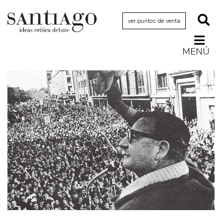
ver puntos de venta
MENÚ
Actualidad
Archivo Cenfoto-UDP
Arquetipos de situación
Artes visuales
Ciencia
Cine y televisión
Ciudad
Cómics
Críticas