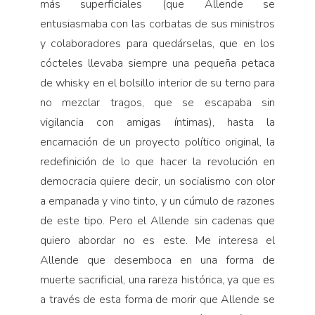
más superficiales (que Allende se
Pensamiento ilustrado
entusiasmaba con las corbatas de sus ministros
Personaje
y colaboradores para quedárselas, que en los
Personajes secundarios
cócteles llevaba siempre una pequeña petaca
Política
de whisky en el bolsillo interior de su terno para
no mezclar tragos, que se escapaba sin
Relecturas
vigilancia con amigas íntimas), hasta la
Sociedad
encarnación de un proyecto político original, la
Turismo accidental
redefinición de lo que hacer la revolución en
Vidas paralelas
democracia quiere decir, un socialismo con olor
Voces y lecturas
a empanada y vino tinto, y un cúmulo de razones
de este tipo. Pero el Allende sin cadenas que
quiero abordar no es este. Me interesa el
Allende que desemboca en una forma de
muerte sacrificial, una rareza histórica, ya que es
a través de esta forma de morir que Allende se