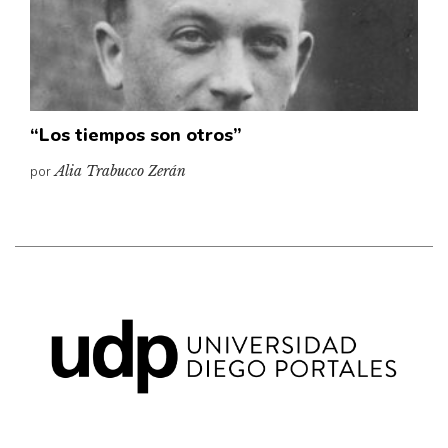
Pensamiento ilustrado
Personaje
Personajes secundarios
Política
“Los tiempos son otros”
Relecturas
por
Alia Trabucco Zerán
Sociedad
Turismo accidental
Vidas paralelas
Voces y lecturas