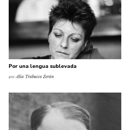
Cultura
Diccionario portátil de la literatura chilena
Documentos
Fragmentos
Gran reserva
Historia
Historia material de los libros
Lagunas mentales
Por una lengua sublevada
Libros
por
Alia Trabucco Zerán
Libros usados
Literatura
Medioambiente
Narrativas visuales
Pensamiento