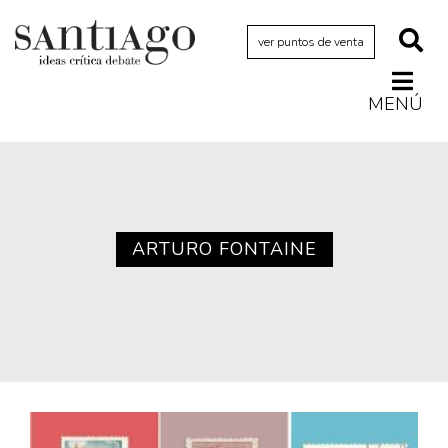
ver puntos de venta
MENÚ
Actualidad
Archivo Cenfoto-UDP
Arquetipos de situación
Artes visuales
ARTURO FONTAINE
Ciencia
Cine y televisión
Ciudad
Cómics
Críticas