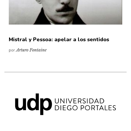
Pensamiento ilustrado
Personaje
Personajes secundarios
Política
Mistral y Pessoa: apelar a los sentidos
Relecturas
por
Arturo Fontaine
Sociedad
Turismo accidental
Vidas paralelas
Voces y lecturas