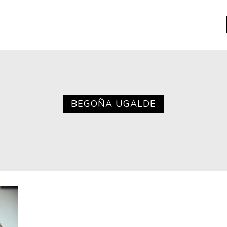
a
Libros usados
nario portátil de la literatura
BEGOÑA UGALDE
a
Literatura
entos
Medioambiente
entos
Narrativas visuales
reserva
Pensamiento
ia
Pensamiento ilustrado
ia material de los libros
Personaje
as mentales
Personajes secundarios
Política