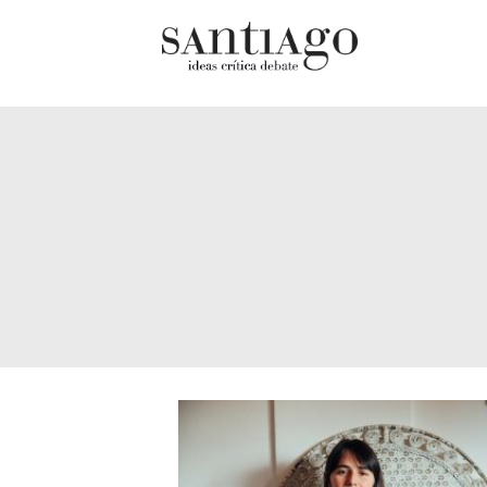
Cultur
Actualidad
Diccio
Archivo Cenfoto-UDP
chilen
Arquetipos de situación
Docum
Artes visuales
Fragm
Ciencia
Gran 
Cine y televisión
Histor
Ciudad
Histor
Cómics
Lagun
Críticas
Libros