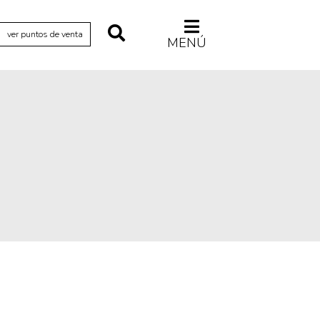
ver puntos de venta
MENÚ
Relecturas
Sociedad
Turismo accidental
Vidas paralelas
Voces y lecturas