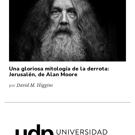
Cultura
Diccionario portátil de la literatura chilena
Documentos
Fragmentos
Gran reserva
Historia
Historia material de los libros
Lagunas mentales
Una gloriosa mitología de la derrota:
Jerusalén, de Alan Moore
Libros
por
David M. Higgins
Libros usados
Literatura
Medioambiente
Narrativas visuales
Pensamiento