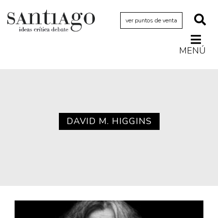
ver puntos de venta
MENÚ
Actualidad
Archivo Cenfoto-UDP
Arquetipos de situación
Artes visuales
DAVID M. HIGGINS
Ciencia
Cine y televisión
Ciudad
Cómics
Críticas