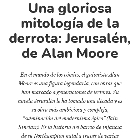
Cultura
Una gloriosa
Diccionario portátil de la literatura chilena
mitología de la
Documentos
Fragmentos
derrota: Jerusalén,
Gran reserva
de Alan Moore
Historia
Historia material de los libros
Lagunas mentales
En el mundo de los cómics, el guionista Alan
Libros
Moore es una figura legendaria, con obras que
han marcado a generaciones de lectores. Su
Libros usados
novela Jerusalén le ha tomado una década y es
Literatura
su obra más ambiciosa y compleja,
Medioambiente
“culminación del modernismo épico” (Iain
Narrativas visuales
Sinclair). Es la historia del barrio de infancia
Pensamiento
de su Northampton natal a través de varias