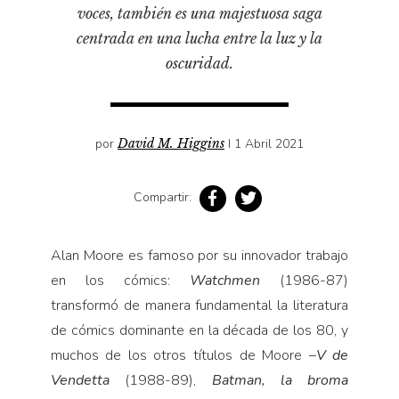
Pensamiento ilustrado
voces, también es una majestuosa saga
centrada en una lucha entre la luz y la
Personaje
oscuridad.
Personajes secundarios
Política
Relecturas
por
David M. Higgins
I 1 Abril 2021
Sociedad
Turismo accidental
Compartir:
Vidas paralelas
Voces y lecturas
Alan Moore es famoso por su innovador trabajo
en los cómics:
Watchmen
(1986-87)
transformó de manera fundamental la literatura
de cómics dominante en la década de los 80, y
muchos de los otros títulos de Moore –
V de
Vendetta
(1988-89),
Batman, la broma