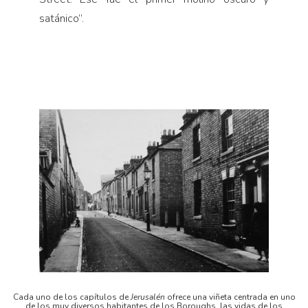
satánico”.
Cada uno de los capítulos de
Jerusalén
ofrece una viñeta centrada en uno
de los muy diversos habitantes de los Boroughs, las vidas de los