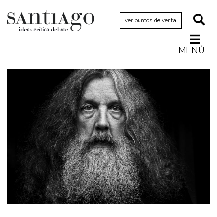
ver puntos de venta
MENÚ
Actualidad
Archivo Cenfoto-UDP
Arquetipos de situación
Artes visuales
Ciencia
Cine y televisión
Ciudad
Cómics
Críticas